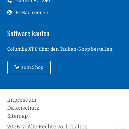
+49 201 872240
E-Mail senden
Software kaufen
Columba XT 8 über den Tauben-Shop bestellen:
zum Shop
Navigation
Impressum
überspringen
Datenschutz
Sitemap
2026 © Alle Rechte vorbehalten